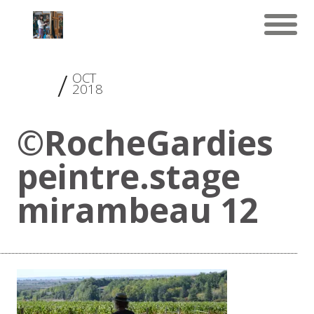
30
OCT
2018
©RocheGardies
peintre.stage
mirambeau 12