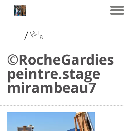
30
OCT
2018
©RocheGardies
peintre.stage
mirambeau7