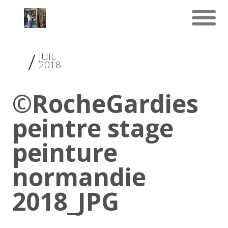
2
JUIL
2018
©RocheGardies
peintre stage
peinture
normandie
2018_JPG