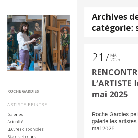
Archives d
catégorie: 
21
MAI
2025
RENCONTR
L’ARTISTE l
mai 2025
ROCHE GARDIES
ARTISTE PEINTRE
Roche Gardies pein
Galeries
galerie les artiste
Actualité
mai 2025
Œuvres disponibles
Stages et cours