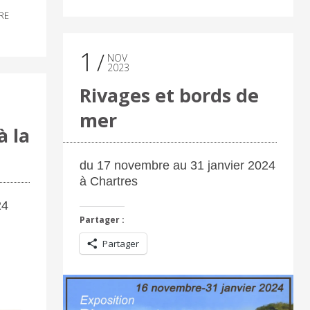
RE
1
NOV
2023
Rivages et bords de
mer
à la
du 17 novembre au 31 janvier 2024
à Chartres
24
Partager :
Partager