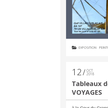
EXPOSITION
PEINT
12
OCT
2018
Tableaux d
VOYAGES
à la Cour du Gra