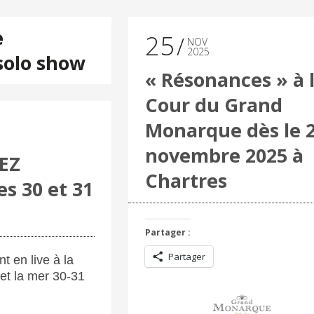
e
25
NOV
2025
solo show
« Résonances » à 
Cour du Grand
Monarque dès le 
novembre 2025 à
EZ
Chartres
es 30 et 31
Partager :
Partager
t en live à la
s et la mer 30-31