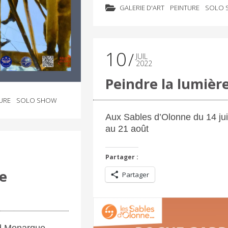
GALERIE D'ART
PEINTURE
SOLO 
10
JUIL
2022
Peindre la lumièr
URE
SOLO SHOW
Aux Sables d’Olonne du 14 juil
au 21 août
Partager :
e
Partager
nd Monarque