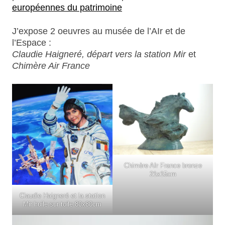
européennes du patrimoine
J’expose 2 oeuvres au musée de l’AIr et de
l’Espace :
Claudie Haigneré, départ vers la station Mir
et
Chimère Air France
Chimère AIr France bronze
21x15cm
Claudie Haigneré et la station
Mir huile sur toile 80x80cm