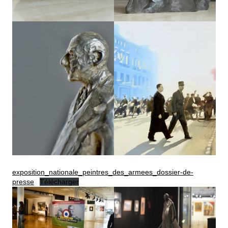
exposition_nationale_peintres_des_armees_dossier-de-
presse
Télécharger